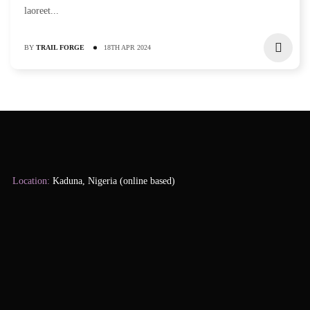
laoreet...
BY
TRAIL FORGE
18TH APR 2024
Location:
Kaduna, Nigeria (online based)