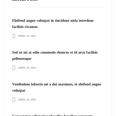
Eleifend augue volutpat in tincidunt nisla interdum
facilisis vivamus
APRIL 18, 2024
Sed ut mi at odio commodo rhoncus et id arcu facilisis
pellentesque
APRIL 18, 2024
Vestibulum lobortis mi a dui maximus, et eleifend augue
volutpat
APRIL 18, 2024